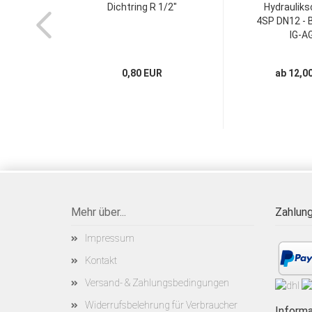
Dichtring R 1/2"
Hydrauliks
4SP DN12 - B
IG-AG
0,80 EUR
ab 12,0
Mehr über...
Zahlung
Impressum
Kontakt
Versand- & Zahlungsbedingungen
Widerrufsbelehrung für Verbraucher
Informa