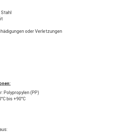
 Stahl
it
chädigungen oder Verletzungen
onen:
r: Polypropylen (PP)
°C bis +90°C
aus: