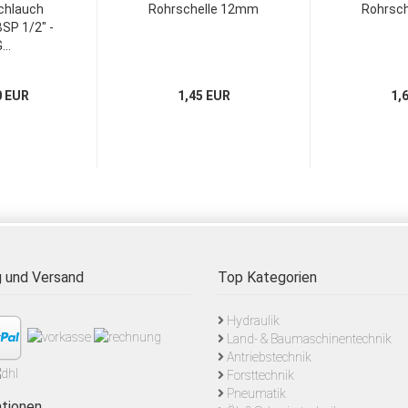
chlauch
Rohrschelle 12mm
Rohrsc
SP 1/2" -
...
0 EUR
1,45 EUR
1,
 und Versand
Top Kategorien
Hydraulik
Land- & Baumaschinentechnik
Antriebstechnik
Forsttechnik
Pneumatik
tionen