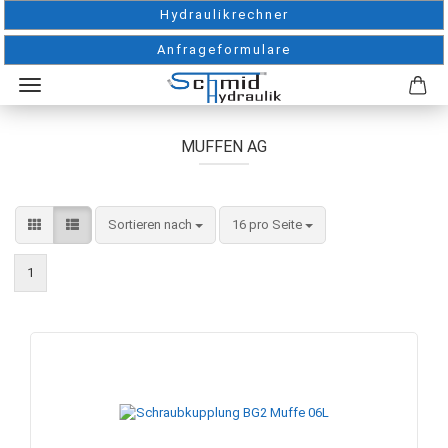
Hydraulikrechner
Anfrageformulare
MUFFEN AG
Sortieren nach
pro Seite
Sortieren nach
16 pro Seite
1