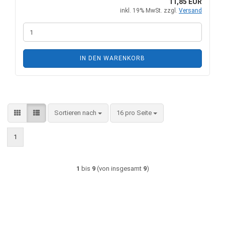
11,85 EUR
inkl. 19% MwSt. zzgl.
Versand
IN DEN WARENKORB
Sortieren nach
pro Seite
Sortieren nach
16 pro Seite
1
1
bis
9
(von insgesamt
9
)