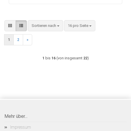
Sortieren nach
pro Seite
Sortieren nach
16 pro Seite
1
2
»
1
bis
16
(von insgesamt
22
)
Mehr über...
Impressum