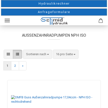
Hydraulikrechner
Anfrageformulare
AUSSENZAHNRADPUMPEN NPH ISO
Sortieren nach
pro Seite
Sortieren nach
16 pro Seite
1
2
»