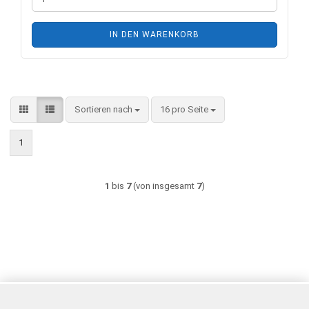
IN DEN WARENKORB
Sortieren nach
pro Seite
Sortieren nach
16 pro Seite
1
1
bis
7
(von insgesamt
7
)