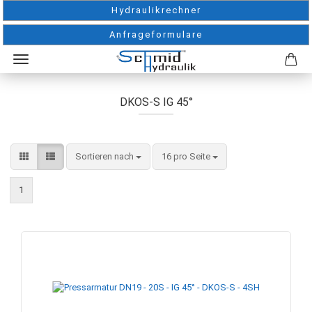
Hydraulikrechner
Anfrageformulare
DKOS-S IG 45°
Sortieren nach
pro Seite
Sortieren nach
16 pro Seite
1