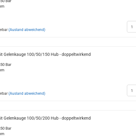
250 Bar
nden
Rohrschellen
Zinken + Zubehör
Kühlerschläuche 
Ölmotoren
0mm
Saugschläuche + 
Verteilermotoren
Zahnradmotoren
erbar
(Ausland abweichend)
perrventile
ubehör
DIN / metrisch - STANDARD
Sortimentskasten mit Inhalt
Landwirtschaftlich
mit Gelenkauge 100/50/150 Hub - doppeltwirkend
BSP / Zöllig
Sortimentskästen ohne Inhalt
Standardzylinder
JIC / Bördelverschraubungen - UNF
Zylinderbausätze
250 Bar
ORFS - Verschraubungen
Zylinderbefestigu
0mm
Zylinderkomponen
erbar
(Ausland abweichend)
mit Gelenkauge 100/50/200 Hub - doppeltwirkend
250 Bar
0mm