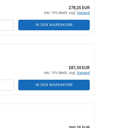
+ Zubehör
Steckkupplungen
278,25 EUR
Zubehör
Mehrfachkupplungen
inkl. 19% MwSt. zzgl.
Versand
IN DEN WARENKORB
e Zylinder
ngen + Zubehör
287,30 EUR
ten + Zubehör
inkl. 19% MwSt. zzgl.
Versand
IN DEN WARENKORB
260,25 EUR