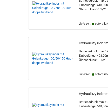
Betriebsdruck max.: 
Hydrauliköltanks
Holzspalterzylinder
Keilriemenscheiben
Sägeketten
Kupplungsbuchsen
Lackierzubehör
Hydraulische Seilwi
Einbaulänge: 448,0
Ölkühler
Knickdeichselzylinder
Taperlockbuchsen
Sägeketten + Schwerter
Pumpenflansche
Ölanschluss: G 1/2"
Pick up Zylinder
Vorsatzlager
Lieferzeit:
sofort lief
Sortimentskasten mit Inhalt
Hochdruckreinigerschläuche
Druck-, Strom- und S
Schweißbrenner + Z
Sortimentskästen ohne Inhalt
Zubehör
Hydraulikzylinder 
Magnetventile
Schweißdrähte
Membranspeicher
Schweißschutz
Betriebsdruck max.: 
Steuerventile
Schweißzubehör
Einbaulänge: 498,0
Ölanschluss: G 1/2"
Lieferzeit:
sofort lief
Hydraulikzylinder 
Betriebsdruck max.: 
Einbaulänge: 548,0