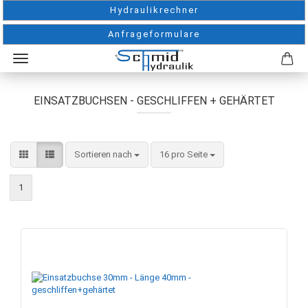
Hydraulikrechner
Anfrageformulare
EINSATZBUCHSEN - GESCHLIFFEN + GEHÄRTET
Sortieren nach
pro Seite
Sortieren nach
16 pro Seite
1