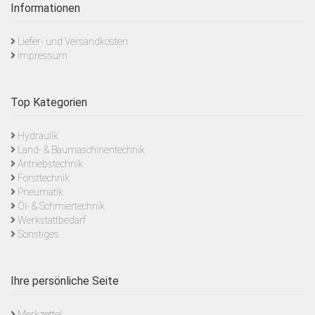
Informationen
Liefer- und Versandkosten
Impressum
Top Kategorien
Hydraulik
Land- & Baumaschinentechnik
Antriebstechnik
Forsttechnik
Pneumatik
Öl- & Schmiertechnik
Werkstattbedarf
Sonstiges
Ihre persönliche Seite
Merkzettel