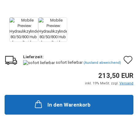
Lieferzeit:
A
sofort lieferbar
(Ausland abweichend)
d
213,50 EUR
M
inkl. 19% MwSt. zzgl.
Versand
In den Warenkorb