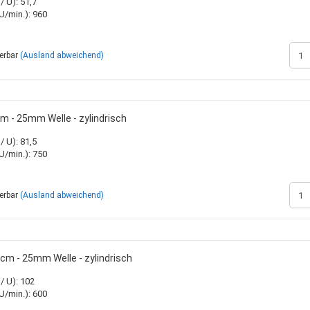
 U): 51,7
inden
Rohrschellen
Zinken + Zubehör
Kühlerschläuche 
Ölmotoren
/min.): 960
Saugschläuche +
Verteilermotoren
Zahnradmotoren
ferbar
(Ausland abweichend)
Sperrventile
Zubehör
DIN / metrisch - STANDARD
Sortimentskasten mit Inhalt
Landwirtschaftlic
 - 25mm Welle - zylindrisch
BSP / Zöllig
Sortimentskästen ohne Inhalt
Standardzylinder
JIC / Bördelverschraubungen -
Zylinderbausätze
 U): 81,5
UNF
/min.): 750
Zylinderbefestig
ORFS - Verschraubungen
Zylinderkompone
ferbar
(Ausland abweichend)
m - 25mm Welle - zylindrisch
/ U): 102
/min.): 600