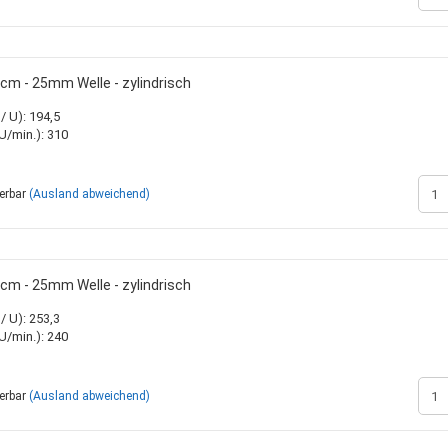
m - 25mm Welle - zylindrisch
 U): 194,5
/min.): 310
ferbar
(Ausland abweichend)
m - 25mm Welle - zylindrisch
 U): 253,3
/min.): 240
ferbar
(Ausland abweichend)