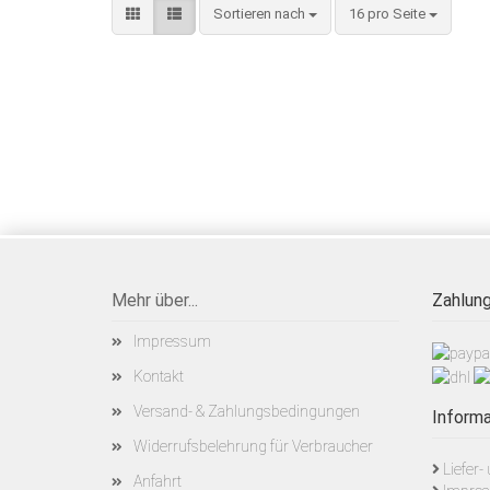
Sortieren nach
pro Seite
Sortieren nach
16 pro Seite
Mehr über...
Zahlung
Impressum
Kontakt
Versand- & Zahlungsbedingungen
Informa
Widerrufsbelehrung für Verbraucher
Liefer
Anfahrt