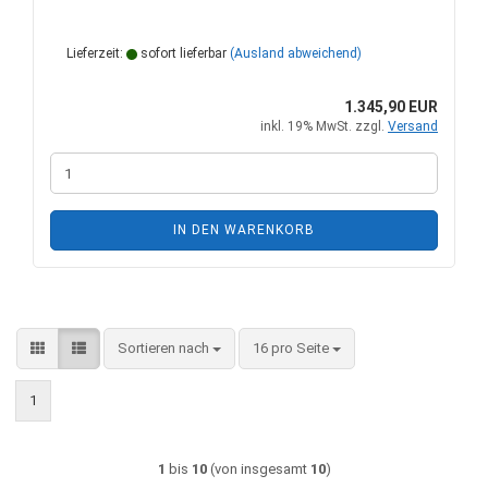
Lieferzeit:
sofort lieferbar
(Ausland abweichend)
1.345,90 EUR
inkl. 19% MwSt. zzgl.
Versand
IN DEN WARENKORB
Sortieren nach
pro Seite
Sortieren nach
16 pro Seite
1
1
bis
10
(von insgesamt
10
)