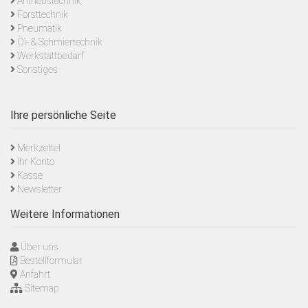
Antriebstechnik
Forsttechnik
Pneumatik
Öl- & Schmiertechnik
Werkstattbedarf
Sonstiges
Ihre persönliche Seite
Merkzettel
Ihr Konto
Kasse
Newsletter
Weitere Informationen
Über uns
Bestellformular
Anfahrt
Sitemap