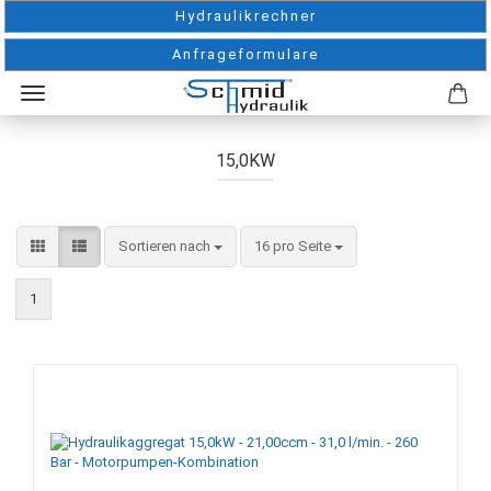
Hydraulikrechner
Anfrageformulare
15,0KW
Sortieren nach
pro Seite
Sortieren nach
16 pro Seite
1