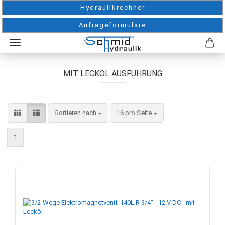
Hydraulikrechner
Anfrageformulare
MIT LECKÖL AUSFÜHRUNG
Sortieren nach
pro Seite
Sortieren nach
16 pro Seite
1