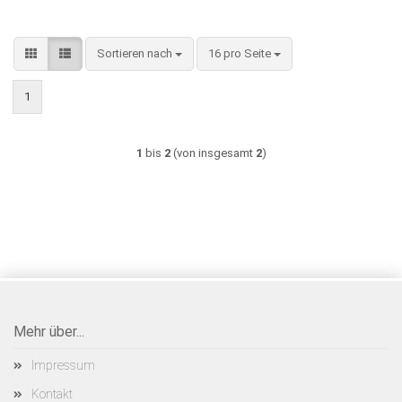
Sortieren nach
pro Seite
Sortieren nach
16 pro Seite
1
1
bis
2
(von insgesamt
2
)
Mehr über...
Impressum
Kontakt