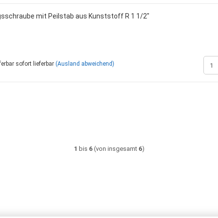
ngsschraube mit Peilstab aus Kunststoff R 1 1/2"
sofort lieferbar
(Ausland abweichend)
1
bis
6
(von insgesamt
6
)