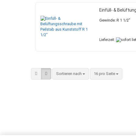
Einfüll- & Belüftu
Gewinde: R 1 1/2"
Lieferzeit:
Sortieren nach
pro Seite
Sortieren nach
16 pro Seite