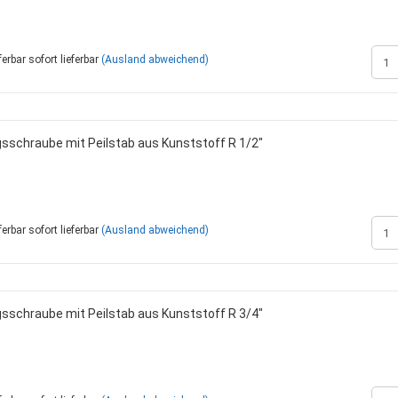
inden
Rohrschellen
Zinken + Zubehör
Kühlerschläuche 
Ölmotoren
Saugschläuche +
Verteilermotoren
Zahnradmotoren
sofort lieferbar
(Ausland abweichend)
Sperrventile
Zubehör
DIN / metrisch - STANDARD
Sortimentskasten mit Inhalt
Landwirtschaftlic
ngsschraube mit Peilstab aus Kunststoff R 1/2"
BSP / Zöllig
Sortimentskästen ohne Inhalt
Standardzylinder
JIC / Bördelverschraubungen -
Zylinderbausätze
UNF
Zylinderbefestig
ORFS - Verschraubungen
Zylinderkompone
sofort lieferbar
(Ausland abweichend)
ngsschraube mit Peilstab aus Kunststoff R 3/4"