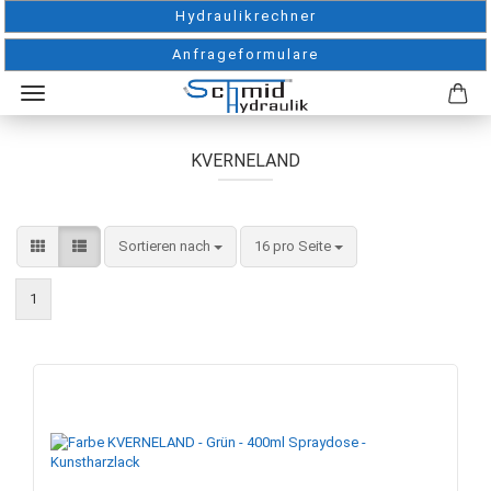
Hydraulikrechner
Anfrageformulare
KVERNELAND
Sortieren nach
pro Seite
Sortieren nach
16 pro Seite
1