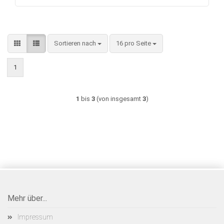
Sortieren nach
pro Seite
Sortieren nach
16 pro Seite
1
1
bis
3
(von insgesamt
3
)
Mehr über...
Impressum