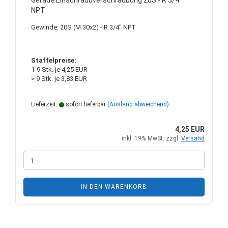
Gerade Einschraubverschraubung 20S - R 3/4"
NPT
Gewinde: 20S (M 30x2) - R 3/4" NPT
Staffelpreise:
1-9 Stk. je 4,25 EUR
> 9 Stk. je 3,83 EUR
Lieferzeit:
sofort lieferbar
(Ausland abweichend)
4,25 EUR
inkl. 19% MwSt. zzgl.
Versand
IN DEN WARENKORB