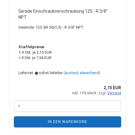
Gerade Einschraubverschraubung 12S - R 3/8"
NPT
Gewinde: 12S (M 20x1,5) - R 3/8" NPT
Staffelpreise:
1-9 Stk. je 2,15 EUR
> 9 Stk. je 1,94 EUR
Lieferzeit:
sofort lieferbar
(Ausland abweichend)
2,15 EUR
inkl. 19% MwSt. zzgl.
Versand
IN DEN WARENKORB