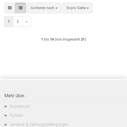
Sortieren nach
pro Seite
Sortieren nach
16 pro Seite
1
2
»
1
bis
16
(von insgesamt
21
)
Mehr über...
Impressum
Kontakt
Versand- & Zahlungsbedingungen