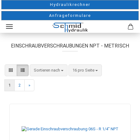
Hydraulikrechner
Anfrageformulare
EINSCHRAUBVERSCHRAUBUNGEN NPT - METRISCH
Sortieren nach
pro Seite
Sortieren nach
16 pro Seite
1
2
»