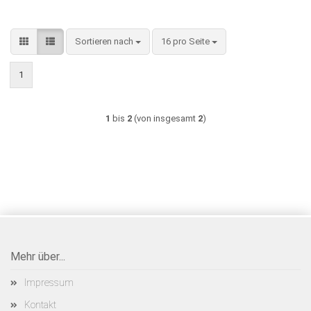
Sortieren nach
pro Seite
Sortieren nach
16 pro Seite
1
1
bis
2
(von insgesamt
2
)
Mehr über...
Impressum
Kontakt