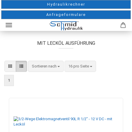
Hydraulikrechner
Anfrageformulare
MIT LECKÖL AUSFÜHRUNG
Sortieren nach
pro Seite
Sortieren nach
16 pro Seite
1