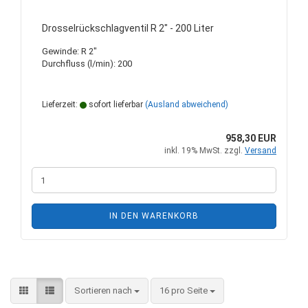
Drosselrückschlagventil R 2" - 200 Liter
Gewinde: R 2"
Durchfluss (l/min): 200
Lieferzeit:
sofort lieferbar
(Ausland abweichend)
958,30 EUR
inkl. 19% MwSt. zzgl.
Versand
IN DEN WARENKORB
Sortieren nach
pro Seite
Sortieren nach
16 pro Seite