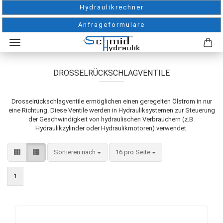
Hydraulikrechner
Anfrageformulare
DROSSELRÜCKSCHLAGVENTILE
Drosselrückschlagventile ermöglichen einen geregelten Ölstrom in nur
eine Richtung. Diese Ventile werden in Hydrauliksystemen zur Steuerung
der Geschwindigkeit von hydraulischen Verbrauchern (z.B.
Hydraulikzylinder oder Hydraulikmotoren) verwendet.
Sortieren nach
pro Seite
Sortieren nach
16 pro Seite
1