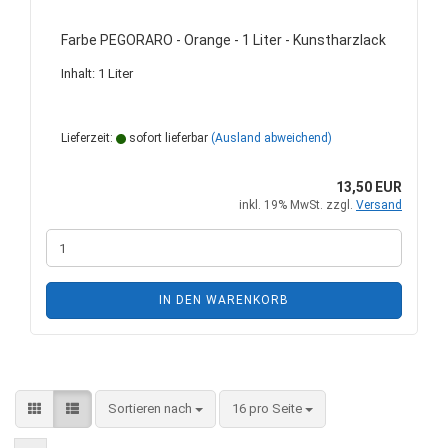
Farbe PEGORARO - Orange - 1 Liter - Kunstharzlack
Inhalt: 1 Liter
Lieferzeit:
sofort lieferbar
(Ausland abweichend)
13,50 EUR
inkl. 19% MwSt. zzgl.
Versand
IN DEN WARENKORB
Sortieren nach
pro Seite
Sortieren nach
16 pro Seite