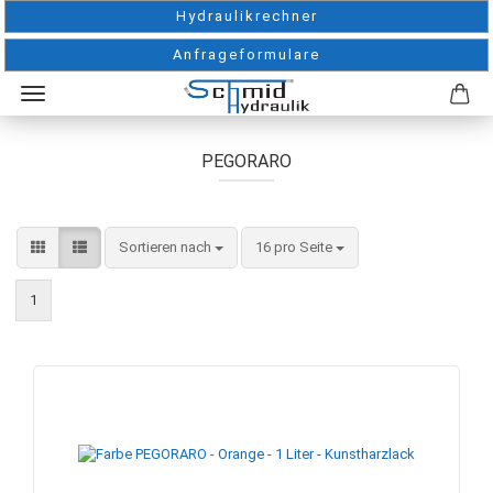
Hydraulikrechner
Anfrageformulare
PEGORARO
Sortieren nach
pro Seite
Sortieren nach
16 pro Seite
1