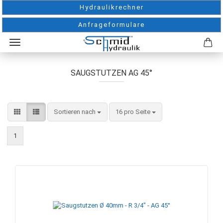
Hydraulikrechner
Anfrageformulare
SAUGSTUTZEN AG 45°
Sortieren nach
pro Seite
Sortieren nach
16 pro Seite
1