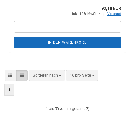
93,10 EUR
inkl. 19% MwSt. zzgl.
Versand
IN DEN WARENKORB
Sortieren nach
pro Seite
Sortieren nach
16 pro Seite
1
1
bis
7
(von insgesamt
7
)