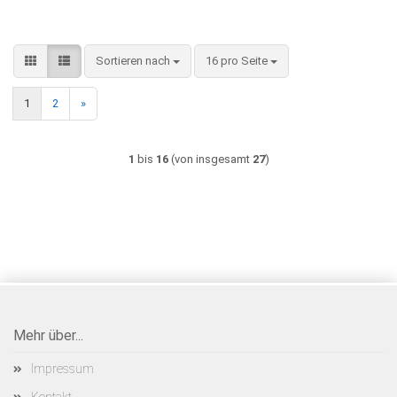
Sortieren nach
pro Seite
Sortieren nach
16 pro Seite
1
2
»
1
bis
16
(von insgesamt
27
)
Mehr über...
Impressum