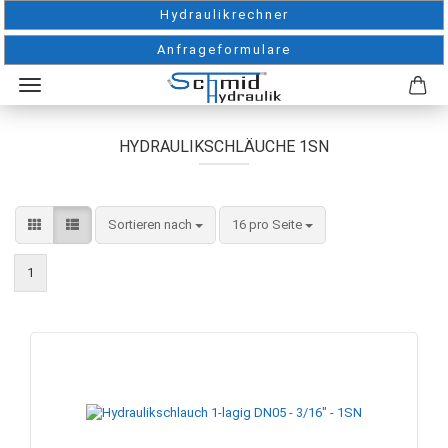
Hydraulikrechner
Anfrageformulare
HYDRAULIKSCHLÄUCHE 1SN
Sortieren nach
pro Seite
Sortieren nach
16 pro Seite
1