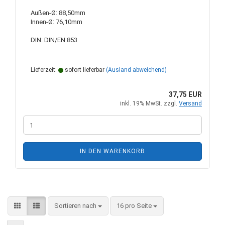
Außen-Ø: 88,50mm
Innen-Ø: 76,10mm
DIN: DIN/EN 853
Lieferzeit:
sofort lieferbar
(Ausland abweichend)
37,75 EUR
inkl. 19% MwSt. zzgl.
Versand
IN DEN WARENKORB
Sortieren nach
pro Seite
Sortieren nach
16 pro Seite