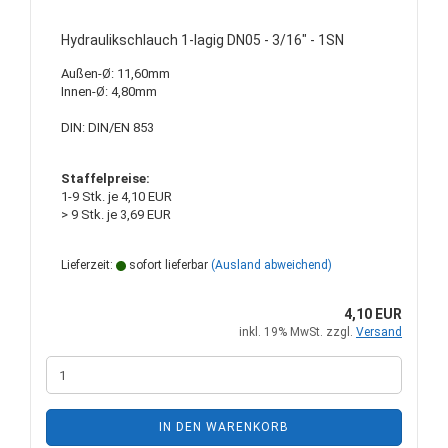
Hydraulikschlauch 1-lagig DN05 - 3/16" - 1SN
Außen-Ø: 11,60mm
Innen-Ø: 4,80mm
DIN: DIN/EN 853
Staffelpreise:
1-9 Stk. je 4,10 EUR
> 9 Stk. je 3,69 EUR
Lieferzeit:
sofort lieferbar
(Ausland abweichend)
4,10 EUR
inkl. 19% MwSt. zzgl.
Versand
IN DEN WARENKORB