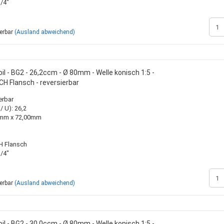
/4"
ferbar
(Ausland abweichend)
l - BG2 - 26,2ccm - Ø 80mm - Welle konisch 1:5 -
H Flansch - reversierbar
erbar
 U): 26,2
00mm x 72,00mm
H Flansch
/4"
ferbar
(Ausland abweichend)
l - BG2 - 30,0ccm - Ø 80mm - Welle konisch 1:5 -