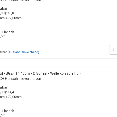
erbar
 U): 10,8
00mm x 72,00mm
H Flansch
/4"
ferbar
(Ausland abweichend)
l - BG2 - 14,4ccm - Ø 80mm - Welle konisch 1:5 -
H Flansch - reversierbar
erbar
 U): 14,4
00mm x 72,00mm
H Flansch
/4"