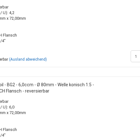
inden
Rohrschellen
Zinken + Zubehör
Kühlerschläuche 
Ölmotoren
erbar
Saugschläuche +
Verteilermotoren
 U): 4,2
Zahnradmotoren
00mm x 72,00mm
H Flansch
/4"
Sperrventile
Zubehör
DIN / metrisch - STANDARD
Sortimentskasten mit Inhalt
Landwirtschaftlic
BSP / Zöllig
Sortimentskästen ohne Inhalt
Standardzylinder
ferbar
(Ausland abweichend)
JIC / Bördelverschraubungen -
Zylinderbausätze
UNF
Zylinderbefestig
ORFS - Verschraubungen
Zylinderkompone
l - BG2 - 6,0ccm - Ø 80mm - Welle konisch 1:5 -
H Flansch - reversierbar
erbar
 U): 6,0
00mm x 72,00mm
H Flansch
/4"