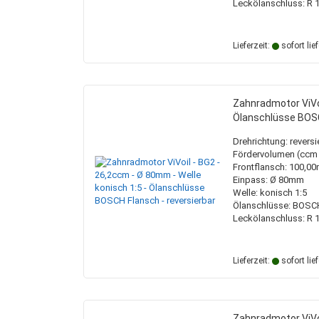
Leckölanschluss: R 1
Lieferzeit:
sofort lie
Zahnradmotor ViVoi
Ölanschlüsse BOSC
Drehrichtung: reversi
Fördervolumen (ccm /
Frontflansch: 100,
Einpass: Ø 80mm
Welle: konisch 1:5
Ölanschlüsse: BOSC
Leckölanschluss: R 1
Lieferzeit:
sofort lie
Zahnradmotor ViVoi