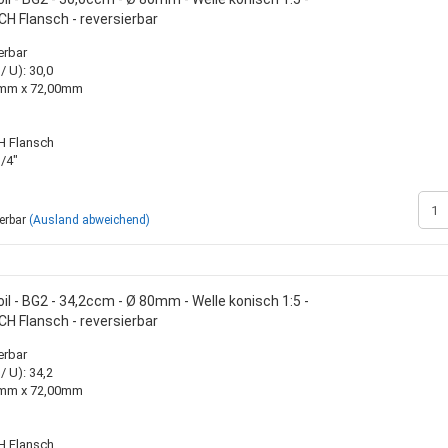
H Flansch - reversierbar
erbar
 U): 30,0
00mm x 72,00mm
H Flansch
/4"
ferbar
(Ausland abweichend)
l - BG2 - 34,2ccm - Ø 80mm - Welle konisch 1:5 -
H Flansch - reversierbar
erbar
 U): 34,2
00mm x 72,00mm
H Flansch