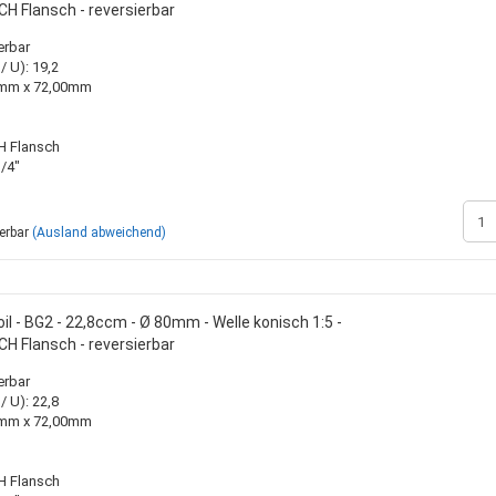
H Flansch - reversierbar
erbar
 U): 19,2
00mm x 72,00mm
H Flansch
/4"
ferbar
(Ausland abweichend)
l - BG2 - 22,8ccm - Ø 80mm - Welle konisch 1:5 -
H Flansch - reversierbar
erbar
 U): 22,8
00mm x 72,00mm
H Flansch