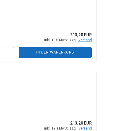
+ Zubehör
Steckkupplungen
 Zubehör
Mehrfachkupplungen
213,20 EUR
inkl. 19% MwSt. zzgl.
Versand
he Zylinder
IN DEN WARENKORB
ungen + Zubehör
nten + Zubehör
213,20 EUR
inkl. 19% MwSt. zzgl.
Versand