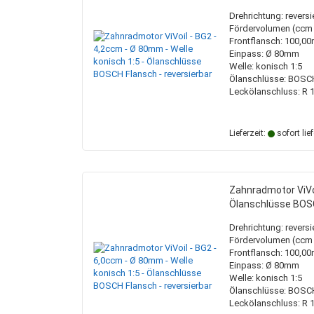
Hydrauliköltanks
Holzspalterzylinder
Keilriemenscheiben
Sägeketten
Kupplungsbuchsen
Lackierzubehör
Hydraulische Seilw
Drehrichtung: reversi
Ölkühler
Knickdeichselzylinder
Taperlockbuchsen
Sägeketten + Schwerter
Pumpenflansche
Fördervolumen (ccm /
Pick up Zylinder
Vorsatzlager
Frontflansch: 100,
Einpass: Ø 80mm
Welle: konisch 1:5
Ölanschlüsse: BOSC
Leckölanschluss: R 1
Sortimentskasten mit Inhalt
Hochdruckreinigerschläuche
Druck-, Strom- und 
Schweißbrenner + 
Sortimentskästen ohne Inhalt
Zubehör
Magnetventile
Schweißdrähte
Lieferzeit:
sofort lie
Membranspeicher
Schweißschutz
Steuerventile
Schweißzubehör
Zahnradmotor ViVoi
Ölanschlüsse BOSC
Drehrichtung: reversi
Fördervolumen (ccm /
Frontflansch: 100,
Einpass: Ø 80mm
Welle: konisch 1:5
Ölanschlüsse: BOSC
Leckölanschluss: R 1