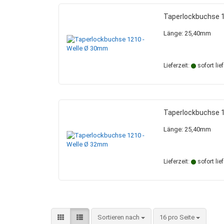
Taperlockbuchse 
Länge: 25,40mm
Lieferzeit:
sofort lie
Taperlockbuchse 
Länge: 25,40mm
Lieferzeit:
sofort lie
Sortieren nach
pro Seite
Sortieren nach
16 pro Seite