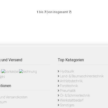
1
bis
7
(von insgesamt
7
)
 und Versand
Top Kategorien
Hydraulik
Land- & Baumaschinentechnik
Antriebstechnik
tionen
Forsttechnik
Pneumatik
Öl- & Schmiertechnik
- und Versandkosten
Werkstattbedarf
ssum
Sonstiges