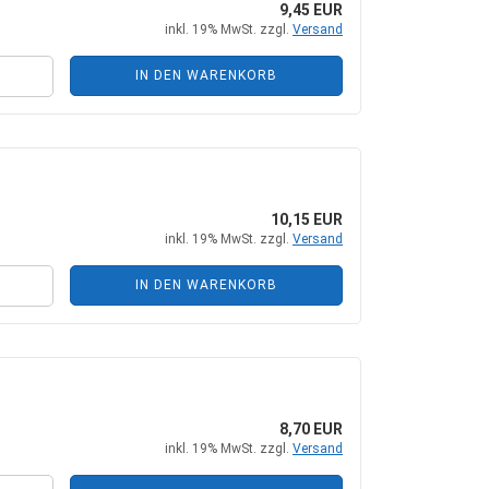
9,45 EUR
+ Zubehör
Steckkupplungen
inkl. 19% MwSt. zzgl.
Versand
 Zubehör
Mehrfachkupplungen
IN DEN WARENKORB
he Zylinder
10,15 EUR
inkl. 19% MwSt. zzgl.
Versand
ungen + Zubehör
nten + Zubehör
IN DEN WARENKORB
8,70 EUR
inkl. 19% MwSt. zzgl.
Versand