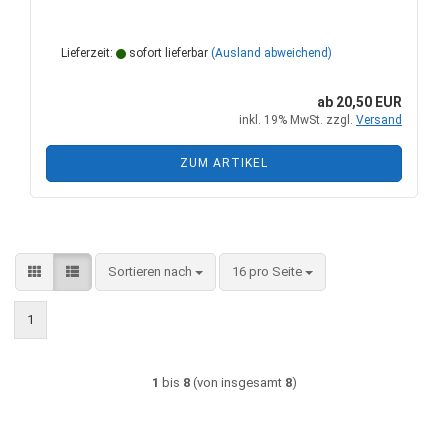
Lieferzeit:
sofort lieferbar
(Ausland abweichend)
ab 20,50 EUR
inkl. 19% MwSt. zzgl.
Versand
ZUM ARTIKEL
Sortieren nach
pro Seite
Sortieren nach
16 pro Seite
1
1
bis
8
(von insgesamt
8
)