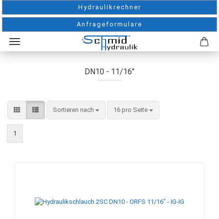
Hydraulikrechner
Anfrageformulare
DN10 - 11/16"
Sortieren nach
pro Seite
Sortieren nach
16 pro Seite
1