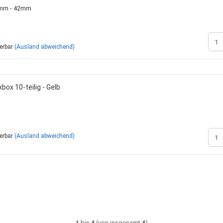
mm - 42mm
ferbar
(Ausland abweichend)
ox 10-teilig - Gelb
ferbar
(Ausland abweichend)
1
bis
4
(von insgesamt
4
)