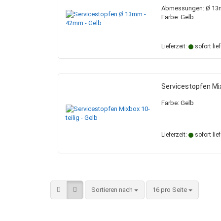
Abmessungen: Ø 13
Farbe: Gelb
Lieferzeit:
sofort lie
Servicestopfen Mixb
Farbe: Gelb
Lieferzeit:
sofort lie
Sortieren nach
pro Seite
Sortieren nach
16 pro Seite