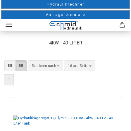
Hydraulikrechner
Anfrageformulare
4KW - 40 LITER
Sortieren nach
pro Seite
Sortieren nach
16 pro Seite
1