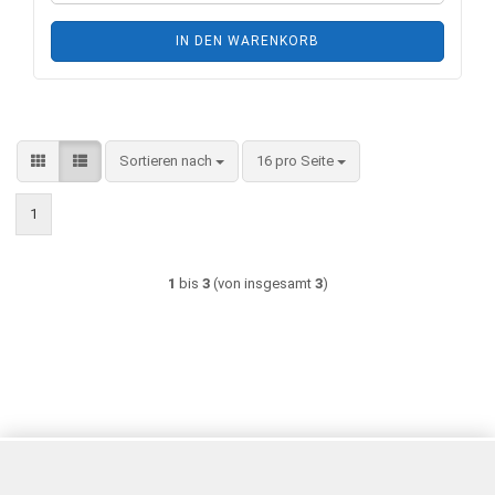
IN DEN WARENKORB
Sortieren nach
pro Seite
Sortieren nach
16 pro Seite
1
1
bis
3
(von insgesamt
3
)