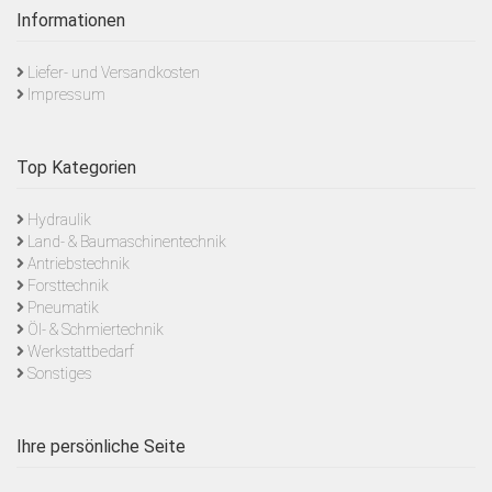
Informationen
Liefer- und Versandkosten
Impressum
Top Kategorien
Hydraulik
Land- & Baumaschinentechnik
Antriebstechnik
Forsttechnik
Pneumatik
Öl- & Schmiertechnik
Werkstattbedarf
Sonstiges
Ihre persönliche Seite