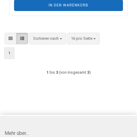
IN DEN WARENKORB
Sortieren nach
pro Seite
Sortieren nach
16 pro Seite
1
1
bis
3
(von insgesamt
3
)
Mehr über...