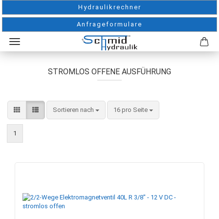
Hydraulikrechner
Anfrageformulare
STROMLOS OFFENE AUSFÜHRUNG
Sortieren nach
pro Seite
Sortieren nach
16 pro Seite
1