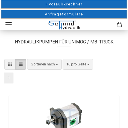
Hydraulikrechner
Anfrageformulare
HYDRAULIKPUMPEN FÜR UNIMOG / MB-TRUCK
Sortieren nach
pro Seite
Sortieren nach
16 pro Seite
1