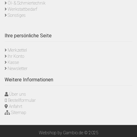
Öl- & Schmiertechnik
Werkstattbedarf
Sonstiges
Ihre persönliche Seite
Merkzettel
Ihr Konto
Kasse
Newsletter
Weitere Informationen
Über uns
Bestellformular
Anfahrt
Sitemap
Webshop
by Gambio.de © 2025