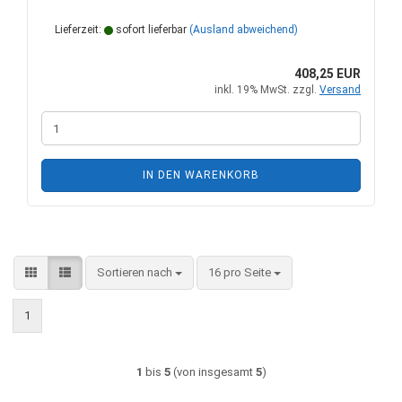
Lieferzeit:
sofort lieferbar
(Ausland abweichend)
408,25 EUR
inkl. 19% MwSt. zzgl.
Versand
IN DEN WARENKORB
Sortieren nach
pro Seite
Sortieren nach
16 pro Seite
1
1
bis
5
(von insgesamt
5
)