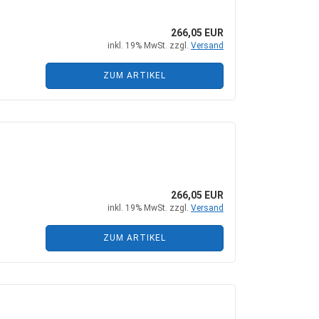
+ Zubehör
Steckkupplungen
 Zubehör
Mehrfachkupplungen
266,05 EUR
inkl. 19% MwSt. zzgl.
Versand
ZUM ARTIKEL
he Zylinder
ungen + Zubehör
nten + Zubehör
266,05 EUR
inkl. 19% MwSt. zzgl.
Versand
ZUM ARTIKEL