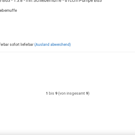
e BG3 - 1:3.8 - mit Schiebemuffe - 61ccm Pumpe BG3
iebemuffe
sofort lieferbar
(Ausland abweichend)
1
bis
9
(von insgesamt
9
)