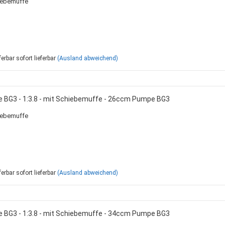
iebemuffe
inden
Rohrschellen
Zinken + Zubehör
Kühlerschläuche 
Ölmotoren
Saugschläuche +
Verteilermotoren
Zahnradmotoren
sofort lieferbar
(Ausland abweichend)
Sperrventile
Zubehör
DIN / metrisch - STANDARD
Sortimentskasten mit Inhalt
Landwirtschaftlic
BSP / Zöllig
Sortimentskästen ohne Inhalt
Standardzylinder
e BG3 - 1:3.8 - mit Schiebemuffe - 26ccm Pumpe BG3
JIC / Bördelverschraubungen -
Zylinderbausätze
UNF
Zylinderbefestig
iebemuffe
ORFS - Verschraubungen
Zylinderkompone
sofort lieferbar
(Ausland abweichend)
e BG3 - 1:3.8 - mit Schiebemuffe - 34ccm Pumpe BG3