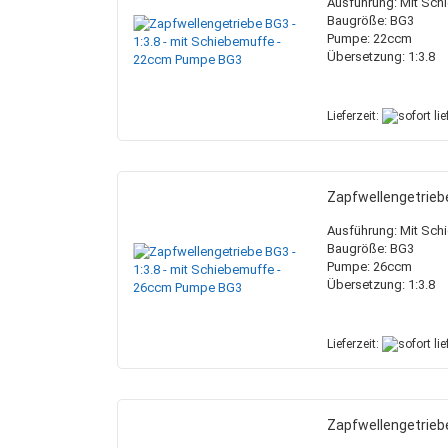
Ausführung: Mit Sch
Hydrauliköltanks
Holzspalterzylinder
Keilriemenscheiben
Sägeketten
Kupplungsbuchsen
Lackierzubehör
Hydraulische Seilw
Baugröße: BG3
Ölkühler
Knickdeichselzylinder
Taperlockbuchsen
Sägeketten + Schwerter
Pumpenflansche
Pumpe: 22ccm
Übersetzung: 1:3.8
Pick up Zylinder
Vorsatzlager
Lieferzeit:
Sortimentskasten mit Inhalt
Hochdruckreinigerschläuche
Druck-, Strom- und 
Schweißbrenner + 
Sortimentskästen ohne Inhalt
Zubehör
Magnetventile
Schweißdrähte
Zapfwellengetrieb
Membranspeicher
Schweißschutz
Steuerventile
Schweißzubehör
Ausführung: Mit Sch
Baugröße: BG3
Pumpe: 26ccm
Übersetzung: 1:3.8
Lieferzeit:
Zapfwellengetrieb