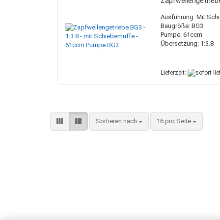
Zapfwellengetrieb
Ausführung: Mit Sch
Baugröße: BG3
Pumpe: 61ccm
Übersetzung: 1:3.8
Lieferzeit:
Sortieren nach
pro Seite
Sortieren nach
16 pro Seite