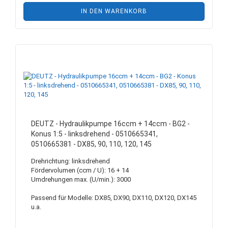
IN DEN WARENKORB
DEUTZ - Hydraulikpumpe 16ccm + 14ccm - BG2 -
Konus 1:5 - linksdrehend - 0510665341,
0510665381 - DX85, 90, 110, 120, 145
Drehrichtung: linksdrehend
Fördervolumen (ccm / U): 16 + 14
Umdrehungen max. (U/min.): 3000
Passend für Modelle: DX85, DX90, DX110, DX120, DX145
u.a.