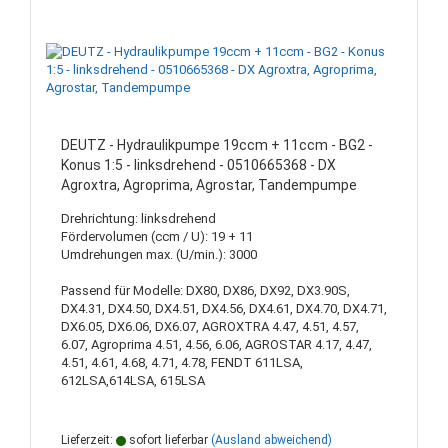
DEUTZ - Hydraulikpumpe 19ccm + 11ccm - BG2 -
Konus 1:5 - linksdrehend - 0510665368 - DX
Agroxtra, Agroprima, Agrostar, Tandempumpe
Drehrichtung: linksdrehend
Fördervolumen (ccm / U): 19 + 11
Umdrehungen max. (U/min.): 3000
Passend für Modelle: DX80, DX86, DX92, DX3.90S,
DX4.31, DX4.50, DX4.51, DX4.56, DX4.61, DX4.70, DX4.71,
DX6.05, DX6.06, DX6.07, AGROXTRA 4.47, 4.51, 4.57,
6.07, Agroprima 4.51, 4.56, 6.06, AGROSTAR 4.17, 4.47,
4.51, 4.61, 4.68, 4.71, 4.78, FENDT 611LSA,
612LSA,614LSA, 615LSA
Lieferzeit:
sofort lieferbar
(Ausland abweichend)