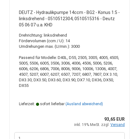
DEUTZ - Hydraulikpumpe 14ccm - BG2 - Konus 1:5 -
linksdrehend - 0510512304, 0510515316 - Deutz
05 06 07 u.a. KHD
Drehrichtung: linksdrehend
Fördervolumen (ccm / U): 14
Umdrehungen max. (U/min.): 3000
Passend für Modelle: D40L, D55, 2505, 3005, 4005, 4505,
5005, 5506, 6005, 3506, 3006, 4006, 4506, 5006, 5206,
6006, 6206, 6806, 7006, 8006, 9006, 10006, 13006, 4007,
4507, 5207, 6007, 6207, 6507, 7207, 6807, 7807, DX 3.10,
DX3.30, DX3.50, DX3.60, DX3.90, DX7.10, DX36, DX50,
DX55
Lieferzeit:
sofort lieferbar
(Ausland abweichend)
93,65 EUR
inkl. 19% MwSt. zzgl.
Versand