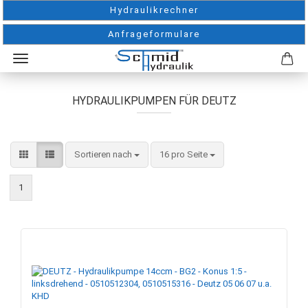
Hydraulikrechner
Anfrageformulare
HYDRAULIKPUMPEN FÜR DEUTZ
Sortieren nach
pro Seite
Sortieren nach
16 pro Seite
1