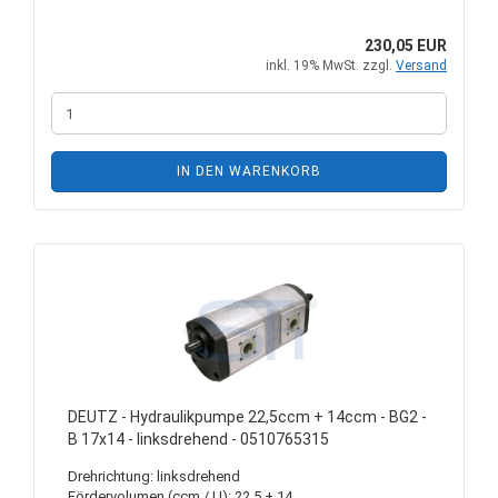
230,05 EUR
inkl. 19% MwSt. zzgl.
Versand
IN DEN WARENKORB
DEUTZ - Hydraulikpumpe 22,5ccm + 14ccm - BG2 -
B 17x14 - linksdrehend - 0510765315
Drehrichtung: linksdrehend
Fördervolumen (ccm / U): 22,5 + 14