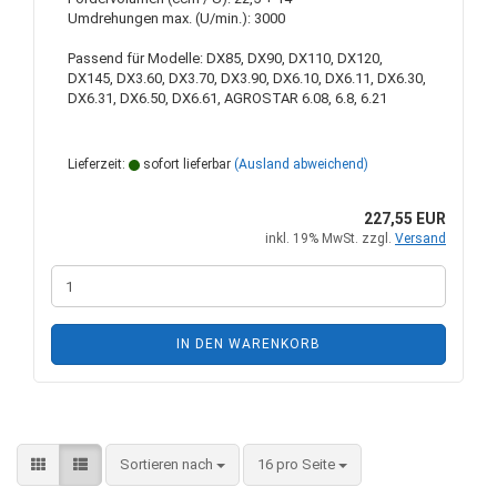
Umdrehungen max. (U/min.): 3000
Passend für Modelle: DX85, DX90, DX110, DX120,
DX145, DX3.60, DX3.70, DX3.90, DX6.10, DX6.11, DX6.30,
DX6.31, DX6.50, DX6.61, AGROSTAR 6.08, 6.8, 6.21
Lieferzeit:
sofort lieferbar
(Ausland abweichend)
227,55 EUR
inkl. 19% MwSt. zzgl.
Versand
IN DEN WARENKORB
Sortieren nach
pro Seite
Sortieren nach
16 pro Seite