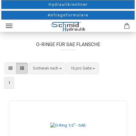
Hydraulikrechner
Anfrageformulare
O-RINGE FÜR SAE FLANSCHE
Sortieren nach
pro Seite
Sortieren nach
16 pro Seite
1