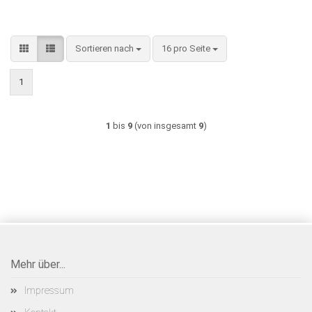
Sortieren nach
pro Seite
Sortieren nach
16 pro Seite
1
1
bis
9
(von insgesamt
9
)
Mehr über...
Impressum