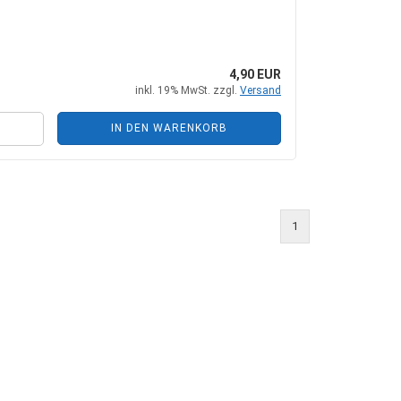
+ Zubehör
Steckkupplungen
 Zubehör
Mehrfachkupplungen
4,90 EUR
inkl. 19% MwSt. zzgl.
Versand
IN DEN WARENKORB
he Zylinder
ungen + Zubehör
nten + Zubehör
1