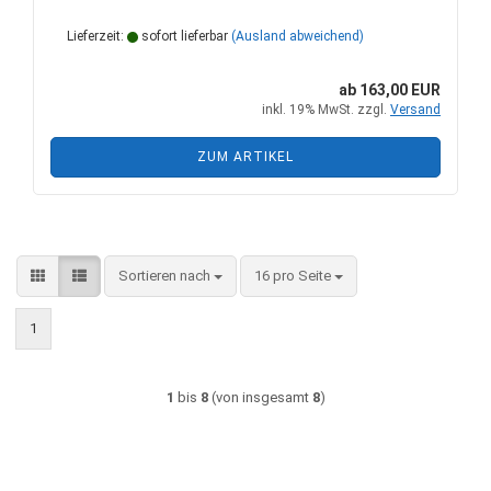
Lieferzeit:
sofort lieferbar
(Ausland abweichend)
ab 163,00 EUR
inkl. 19% MwSt. zzgl.
Versand
ZUM ARTIKEL
Sortieren nach
pro Seite
Sortieren nach
16 pro Seite
1
1
bis
8
(von insgesamt
8
)