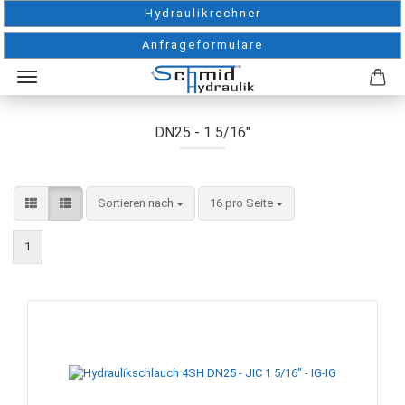
Hydraulikrechner
Anfrageformulare
DN25 - 1 5/16"
Sortieren nach
pro Seite
Sortieren nach
16 pro Seite
1