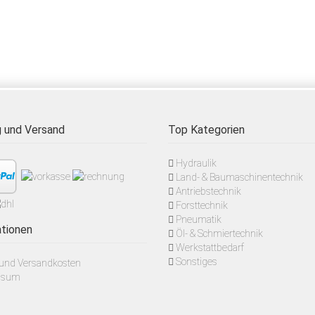
 und Versand
Top Kategorien
Hydraulik
Land- & Baumaschinentechnik
Antriebstechnik
Forsttechnik
Pneumatik
tionen
Öl- & Schmiertechnik
Werkstattbedarf
Sonstiges
- und Versandkosten
ssum