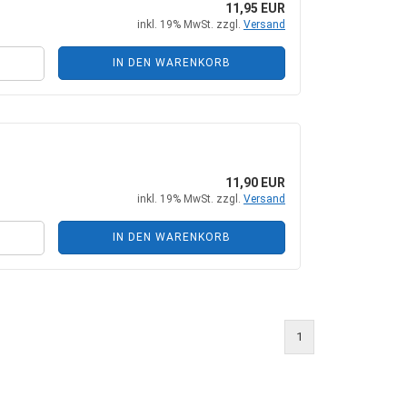
11,95 EUR
+ Zubehör
Steckkupplungen
inkl. 19% MwSt. zzgl.
Versand
 Zubehör
Mehrfachkupplungen
IN DEN WARENKORB
he Zylinder
11,90 EUR
inkl. 19% MwSt. zzgl.
Versand
ungen + Zubehör
nten + Zubehör
IN DEN WARENKORB
1