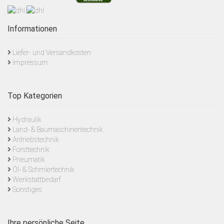
Informationen
Liefer- und Versandkosten
Impressum
Top Kategorien
Hydraulik
Land- & Baumaschinentechnik
Antriebstechnik
Forsttechnik
Pneumatik
Öl- & Schmiertechnik
Werkstattbedarf
Sonstiges
Ihre persönliche Seite