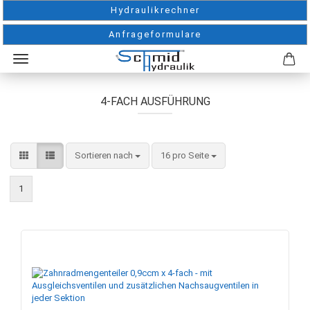
Hydraulikrechner
Anfrageformulare
4-FACH AUSFÜHRUNG
Sortieren nach
pro Seite
Sortieren nach
16 pro Seite
1