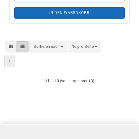
IN DEN WARENKORB
Sortieren nach
pro Seite
Sortieren nach
16 pro Seite
1
1
bis
13
(von insgesamt
13
)