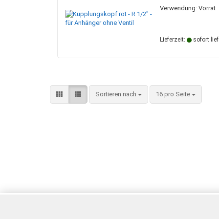
Verwendung: Vorrat
Lieferzeit:
sofort lie
Sortieren nach
pro Seite
Sortieren nach
16 pro Seite