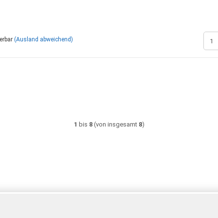
ferbar
(Ausland abweichend)
1
bis
8
(von insgesamt
8
)