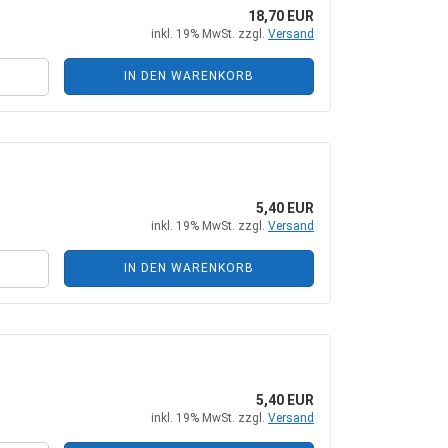
+ Zubehör
Steckkupplungen
18,70 EUR
 Zubehör
Mehrfachkupplungen
inkl. 19% MwSt. zzgl.
Versand
IN DEN WARENKORB
he Zylinder
5,40 EUR
ungen + Zubehör
inkl. 19% MwSt. zzgl.
Versand
nten + Zubehör
IN DEN WARENKORB
5,40 EUR
inkl. 19% MwSt. zzgl.
Versand