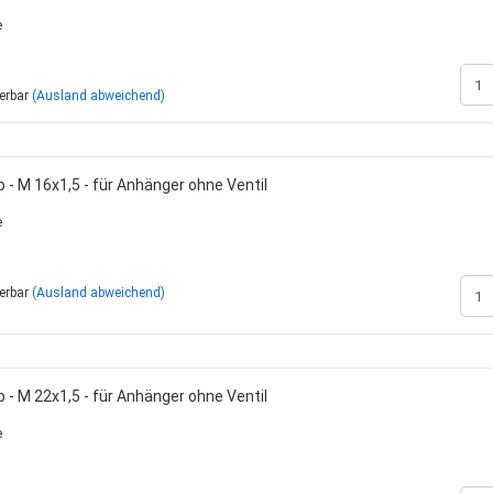
inden
Rohrschellen
Zinken + Zubehör
Kühlerschläuche 
Ölmotoren
e
Saugschläuche +
Verteilermotoren
Zahnradmotoren
ferbar
(Ausland abweichend)
Sperrventile
Zubehör
DIN / metrisch - STANDARD
Sortimentskasten mit Inhalt
Landwirtschaftlic
 - M 16x1,5 - für Anhänger ohne Ventil
BSP / Zöllig
Sortimentskästen ohne Inhalt
Standardzylinder
e
JIC / Bördelverschraubungen -
Zylinderbausätze
UNF
Zylinderbefestig
ORFS - Verschraubungen
Zylinderkompone
ferbar
(Ausland abweichend)
 - M 22x1,5 - für Anhänger ohne Ventil
e