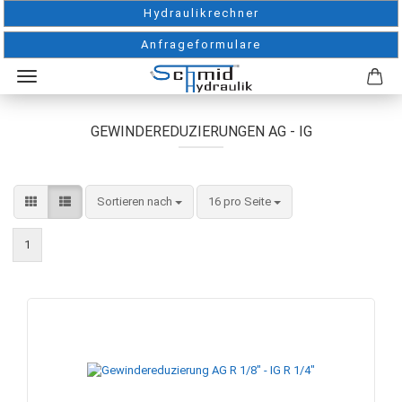
Hydraulikrechner
Anfrageformulare
GEWINDEREDUZIERUNGEN AG - IG
Sortieren nach
pro Seite
Sortieren nach
16 pro Seite
1