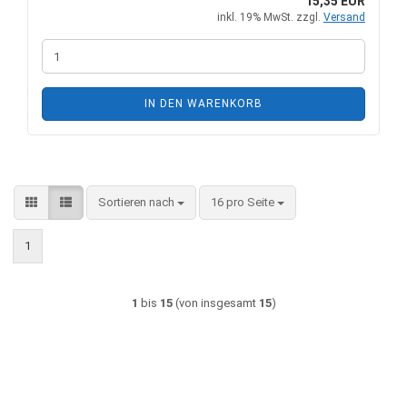
15,35 EUR
inkl. 19% MwSt. zzgl.
Versand
IN DEN WARENKORB
Sortieren nach
pro Seite
Sortieren nach
16 pro Seite
1
1
bis
15
(von insgesamt
15
)