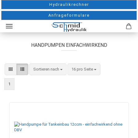
Hydraulikrechner
Anfrageformulare
HANDPUMPEN EINFACHWIRKEND
Sortieren nach
pro Seite
Sortieren nach
16 pro Seite
1