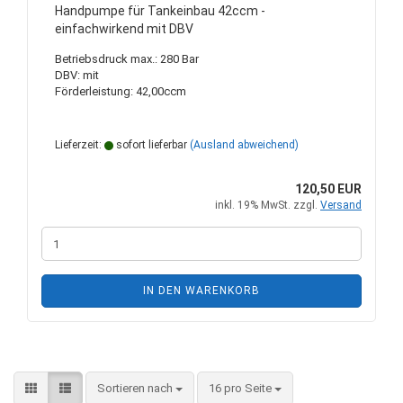
Handpumpe für Tankeinbau 42ccm -
einfachwirkend mit DBV
Betriebsdruck max.: 280 Bar
DBV: mit
Förderleistung: 42,00ccm
Lieferzeit:
sofort lieferbar
(Ausland abweichend)
120,50 EUR
inkl. 19% MwSt. zzgl.
Versand
IN DEN WARENKORB
Sortieren nach
pro Seite
Sortieren nach
16 pro Seite