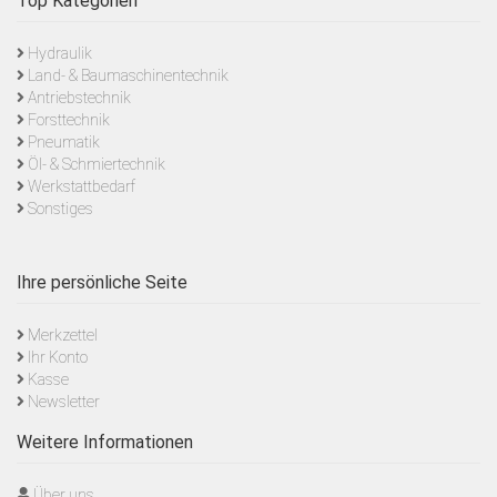
Top Kategorien
Hydraulik
Land- & Baumaschinentechnik
Antriebstechnik
Forsttechnik
Pneumatik
Öl- & Schmiertechnik
Werkstattbedarf
Sonstiges
Ihre persönliche Seite
Merkzettel
Ihr Konto
Kasse
Newsletter
Weitere Informationen
Über uns