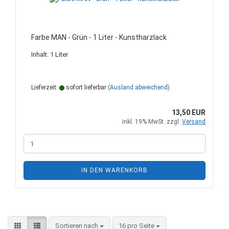
Farbe MAN - Grün - 1 Liter - Kunstharzlack
Inhalt: 1 Liter
Lieferzeit:
sofort lieferbar
(Ausland abweichend)
13,50 EUR
inkl. 19% MwSt. zzgl.
Versand
IN DEN WARENKORB
Sortieren nach
pro Seite
Sortieren nach
16 pro Seite