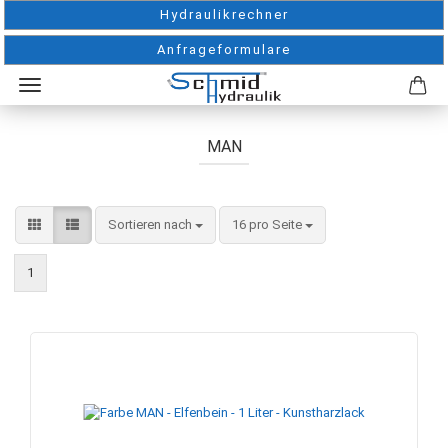
Hydraulikrechner
Anfrageformulare
MAN
Sortieren nach
pro Seite
Sortieren nach
16 pro Seite
1