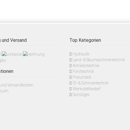
 und Versand
Top Kategorien
Hydraulik
Land- & Baumaschinentechnik
Antriebstechnik
tionen
Forsttechnik
Pneumatik
Öl- & Schmiertechnik
- und Versandkosten
Werkstattbedarf
ssum
Sonstiges