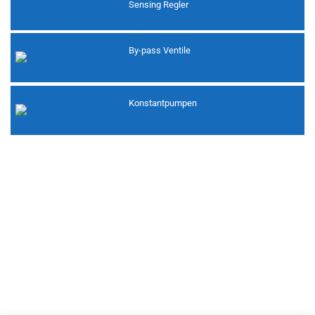
Sensing Regler
By-pass Ventile
Konstantpumpen