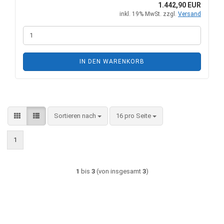
1.442,90 EUR
inkl. 19% MwSt. zzgl.
Versand
IN DEN WARENKORB
Sortieren nach
pro Seite
Sortieren nach
16 pro Seite
1
1
bis
3
(von insgesamt
3
)