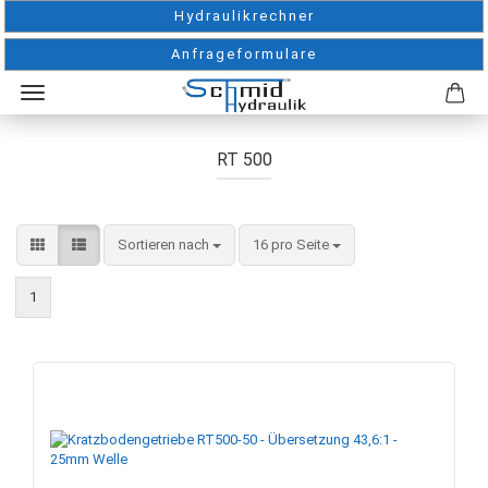
Hydraulikrechner
Anfrageformulare
RT 500
Sortieren nach
pro Seite
Sortieren nach
16 pro Seite
1