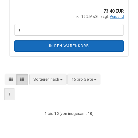
73,40 EUR
inkl. 19% MwSt. zzgl.
Versand
IN DEN WARENKORB
Sortieren nach
pro Seite
Sortieren nach
16 pro Seite
1
1
bis
10
(von insgesamt
10
)