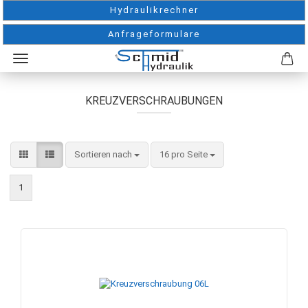
Hydraulikrechner
Anfrageformulare
KREUZVERSCHRAUBUNGEN
Sortieren nach
pro Seite
Sortieren nach
16 pro Seite
1