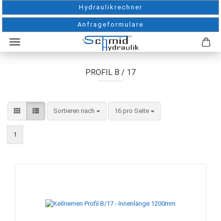
Hydraulikrechner
Anfrageformulare
PROFIL B / 17
Sortieren nach
pro Seite
Sortieren nach
16 pro Seite
1