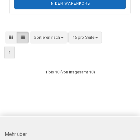
IN DEN WARENKORB
Sortieren nach
pro Seite
Sortieren nach
16 pro Seite
1
1
bis
10
(von insgesamt
10
)
Mehr über...