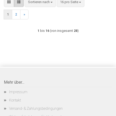
Sortieren nach
pro Seite
Sortieren nach
16 pro Seite
1
2
»
1
bis
16
(von insgesamt
28
)
Mehr über...
Impressum
Kontakt
Versand- & Zahlungsbedingungen