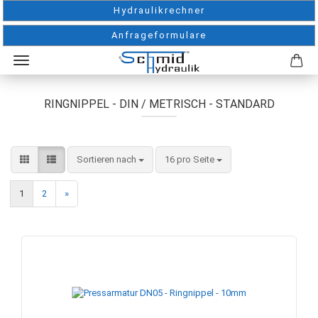
Hydraulikrechner
Anfrageformulare
RINGNIPPEL - DIN / METRISCH - STANDARD
Sortieren nach
pro Seite
Sortieren nach
16 pro Seite
1
2
»