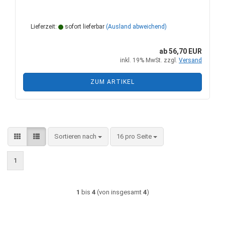
Lieferzeit:
sofort lieferbar
(Ausland abweichend)
ab 56,70 EUR
inkl. 19% MwSt. zzgl.
Versand
ZUM ARTIKEL
Sortieren nach
pro Seite
Sortieren nach
16 pro Seite
1
1
bis
4
(von insgesamt
4
)