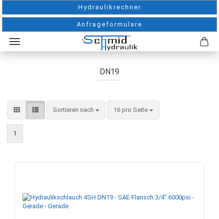
Hydraulikrechner
Anfrageformulare
DN19
Sortieren nach
pro Seite
Sortieren nach
16 pro Seite
1