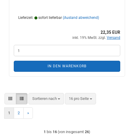
Lieferzeit:
sofort lieferbar
(Ausland abweichend)
22,35 EUR
inkl. 19% MwSt. zzgl.
Versand
IN DEN WARENKORB
Sortieren nach
pro Seite
Sortieren nach
16 pro Seite
1
2
»
1
bis
16
(von insgesamt
26
)