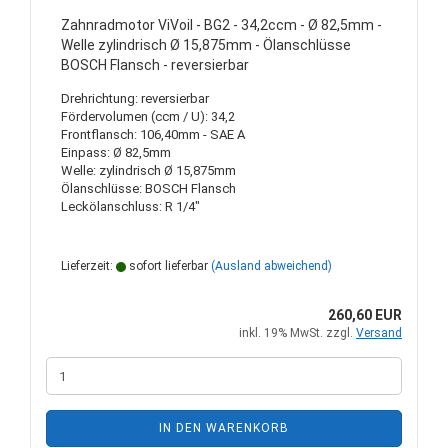
Zahnradmotor ViVoil - BG2 - 34,2ccm - Ø 82,5mm -
Welle zylindrisch Ø 15,875mm - Ölanschlüsse
BOSCH Flansch - reversierbar
Drehrichtung: reversierbar
Fördervolumen (ccm / U): 34,2
Frontflansch: 106,40mm - SAE A
Einpass: Ø 82,5mm
Welle: zylindrisch Ø 15,875mm
Ölanschlüsse: BOSCH Flansch
Leckölanschluss: R 1/4"
Lieferzeit:
sofort lieferbar
(Ausland abweichend)
260,60 EUR
inkl. 19% MwSt. zzgl.
Versand
IN DEN WARENKORB