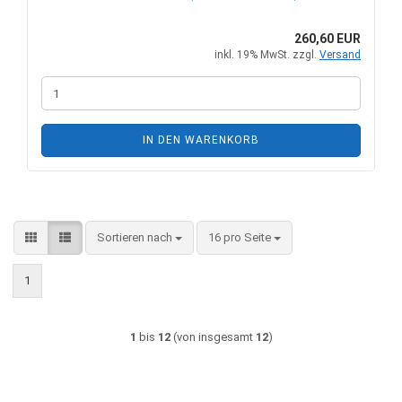
260,60 EUR
inkl. 19% MwSt. zzgl.
Versand
IN DEN WARENKORB
Sortieren nach
pro Seite
Sortieren nach
16 pro Seite
1
1
bis
12
(von insgesamt
12
)