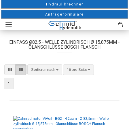
Hydraulikrechner
Anfrageformulare
EINPASS Ø82,5 - WELLE ZYLINDRISCH Ø 15,875MM -
ÖLANSCHLÜSSE BOSCH FLANSCH
Sortieren nach
pro Seite
Sortieren nach
16 pro Seite
1