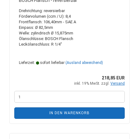
BOSCH Flansch - reversierbar
Drehrichtung: reversierbar
Fördervolumen (ccm / U): 8,4
Frontflansch: 106,40mm - SAE A
Einpass: Ø 82,5mm
Welle: zylindrisch Ø 15,875mm
Ölanschlüsse: BOSCH Flansch
Leckölanschluss: R 1/4"
Lieferzeit:
sofort lieferbar
(Ausland abweichend)
218,85 EUR
inkl. 19% MwSt. zzgl.
Versand
IN DEN WARENKORB