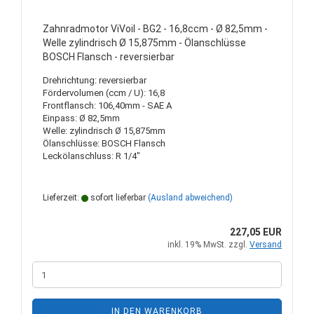
Zahnradmotor ViVoil - BG2 - 16,8ccm - Ø 82,5mm -
Welle zylindrisch Ø 15,875mm - Ölanschlüsse
BOSCH Flansch - reversierbar
Drehrichtung: reversierbar
Fördervolumen (ccm / U): 16,8
Frontflansch: 106,40mm - SAE A
Einpass: Ø 82,5mm
Welle: zylindrisch Ø 15,875mm
Ölanschlüsse: BOSCH Flansch
Leckölanschluss: R 1/4"
Lieferzeit:
sofort lieferbar
(Ausland abweichend)
227,05 EUR
inkl. 19% MwSt. zzgl.
Versand
IN DEN WARENKORB