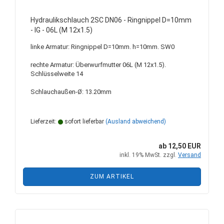
Hydraulikschlauch 2SC DN06 - Ringnippel D=10mm
- IG - 06L (M 12x1.5)
linke Armatur: Ringnippel D=10mm. h=10mm. SW0
rechte Armatur: Überwurfmutter 06L (M 12x1.5).
Schlüsselweite 14
Schlauchaußen-Ø: 13.20mm
Lieferzeit:
sofort lieferbar
(Ausland abweichend)
ab 12,50 EUR
inkl. 19% MwSt. zzgl.
Versand
ZUM ARTIKEL