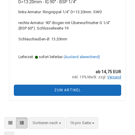
D=13.20mm - IG 90° - BSP 1/4"
linke Armatur: Ringnippel 1/4" D=13.20mm. SW0
rechte Armatur: 90°-Bogen mit Überwurfmutter G 1/4"
(BSP 60°). Schlüsselweite 19
Schlauchaußen-Ø: 13.20mm
Lieferzeit:
sofort lieferbar
(Ausland abweichend)
ab 14,75 EUR
inkl. 19% MwSt. zzgl.
Versand
ZUM ARTIKEL
Sortieren nach
pro Seite
Sortieren nach
16 pro Seite