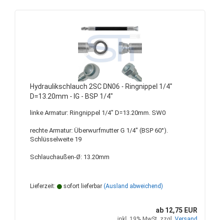
Hydraulikschlauch 2SC DN06 - Ringnippel 1/4"
D=13.20mm - IG - BSP 1/4"
linke Armatur: Ringnippel 1/4" D=13.20mm. SW0
rechte Armatur: Überwurfmutter G 1/4" (BSP 60°).
Schlüsselweite 19
Schlauchaußen-Ø: 13.20mm
Lieferzeit:
sofort lieferbar
(Ausland abweichend)
ab 12,75 EUR
inkl. 19% MwSt. zzgl.
Versand