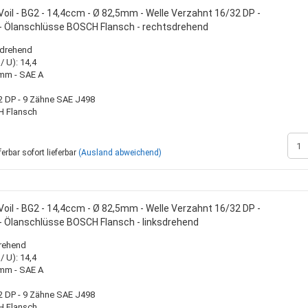
oil - BG2 - 14,4ccm - Ø 82,5mm - Welle Verzahnt 16/32 DP -
- Ölanschlüsse BOSCH Flansch - rechtsdrehend
sdrehend
 U): 14,4
0mm - SAE A
2 DP - 9 Zähne SAE J498
H Flansch
sofort lieferbar
(Ausland abweichend)
oil - BG2 - 14,4ccm - Ø 82,5mm - Welle Verzahnt 16/32 DP -
- Ölanschlüsse BOSCH Flansch - linksdrehend
drehend
 U): 14,4
0mm - SAE A
2 DP - 9 Zähne SAE J498
H Flansch