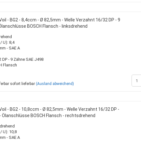
oil - BG2 - 8,4ccm - Ø 82,5mm - Welle Verzahnt 16/32 DP - 9
Ölanschlüsse BOSCH Flansch - linksdrehend
drehend
 U): 8,4
0mm - SAE A
2 DP - 9 Zähne SAE J498
H Flansch
sofort lieferbar
(Ausland abweichend)
oil - BG2 - 10,8ccm - Ø 82,5mm - Welle Verzahnt 16/32 DP -
- Ölanschlüsse BOSCH Flansch - rechtsdrehend
sdrehend
 U): 10,8
0mm - SAE A