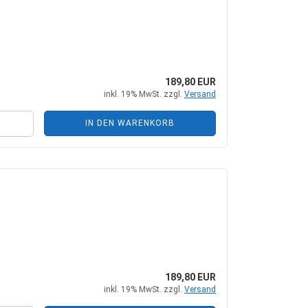
+ Zubehör
Steckkupplungen
 Zubehör
Mehrfachkupplungen
189,80 EUR
inkl. 19% MwSt. zzgl.
Versand
he Zylinder
IN DEN WARENKORB
ungen + Zubehör
nten + Zubehör
189,80 EUR
inkl. 19% MwSt. zzgl.
Versand