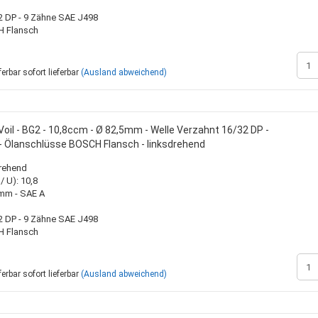
2 DP - 9 Zähne SAE J498
H Flansch
sofort lieferbar
(Ausland abweichend)
oil - BG2 - 10,8ccm - Ø 82,5mm - Welle Verzahnt 16/32 DP -
- Ölanschlüsse BOSCH Flansch - linksdrehend
drehend
 U): 10,8
0mm - SAE A
2 DP - 9 Zähne SAE J498
H Flansch
sofort lieferbar
(Ausland abweichend)