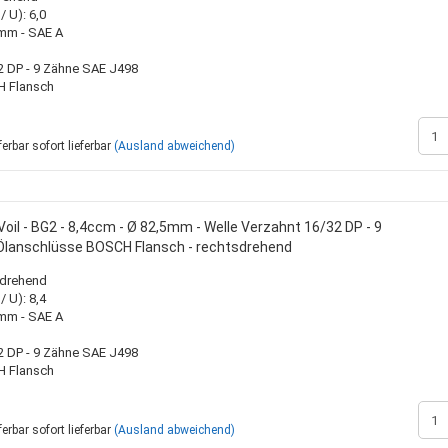
 U): 6,0
0mm - SAE A
2 DP - 9 Zähne SAE J498
H Flansch
sofort lieferbar
(Ausland abweichend)
oil - BG2 - 8,4ccm - Ø 82,5mm - Welle Verzahnt 16/32 DP - 9
Ölanschlüsse BOSCH Flansch - rechtsdrehend
sdrehend
 U): 8,4
0mm - SAE A
2 DP - 9 Zähne SAE J498
H Flansch
sofort lieferbar
(Ausland abweichend)