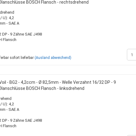
Ölanschlüsse BOSCH Flansch - rechtsdrehend
inden
Rohrschellen
Zinken + Zubehör
Kühlerschläuche 
Ölmotoren
Saugschläuche +
Verteilermotoren
sdrehend
Zahnradmotoren
 U): 4,2
0mm - SAE A
2 DP - 9 Zähne SAE J498
H Flansch
Sperrventile
Zubehör
DIN / metrisch - STANDARD
Sortimentskasten mit Inhalt
Landwirtschaftlic
BSP / Zöllig
Sortimentskästen ohne Inhalt
Standardzylinder
sofort lieferbar
(Ausland abweichend)
JIC / Bördelverschraubungen -
Zylinderbausätze
UNF
Zylinderbefestig
ORFS - Verschraubungen
Zylinderkompone
oil - BG2 - 4,2ccm - Ø 82,5mm - Welle Verzahnt 16/32 DP - 9
Ölanschlüsse BOSCH Flansch - linksdrehend
drehend
 U): 4,2
0mm - SAE A
2 DP - 9 Zähne SAE J498
H Flansch