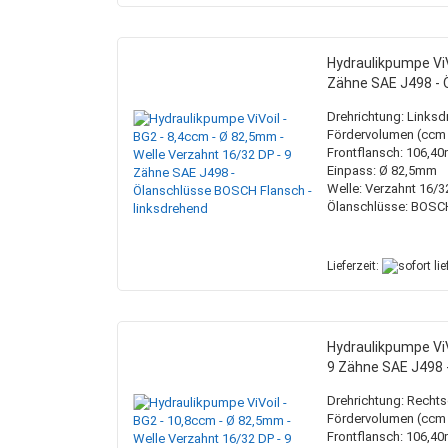
Hydraulikpumpe ViV
Zähne SAE J498 - 
Drehrichtung: Links
Fördervolumen (ccm /
Frontflansch: 106,4
Einpass: Ø 82,5mm
Welle: Verzahnt 16/3
Ölanschlüsse: BOSC
Lieferzeit:
Hydraulikpumpe ViV
9 Zähne SAE J498 
Drehrichtung: Recht
Fördervolumen (ccm /
Frontflansch: 106,4