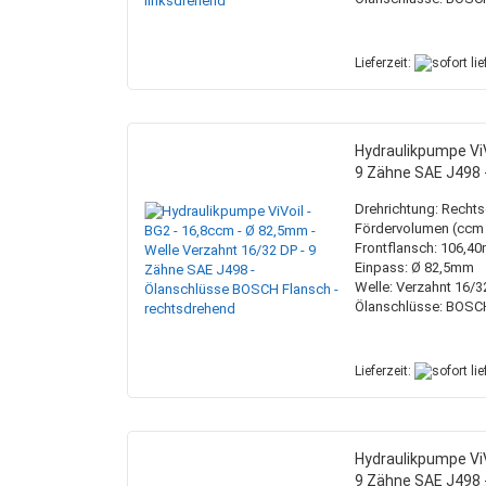
Lieferzeit:
Hydraulikpumpe ViV
9 Zähne SAE J498 
Drehrichtung: Recht
Fördervolumen (ccm /
Frontflansch: 106,4
Einpass: Ø 82,5mm
Welle: Verzahnt 16/3
Ölanschlüsse: BOSC
Lieferzeit:
Hydraulikpumpe ViV
9 Zähne SAE J498 