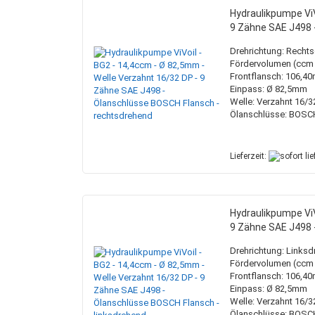
Hydraulikpumpe ViV
9 Zähne SAE J498 
Drehrichtung: Recht
Fördervolumen (ccm /
Frontflansch: 106,4
Einpass: Ø 82,5mm
Welle: Verzahnt 16/3
Ölanschlüsse: BOSC
Lieferzeit:
Hydraulikpumpe ViV
9 Zähne SAE J498 
Drehrichtung: Links
Fördervolumen (ccm /
Frontflansch: 106,4
Einpass: Ø 82,5mm
Welle: Verzahnt 16/3
Ölanschlüsse: BOSC