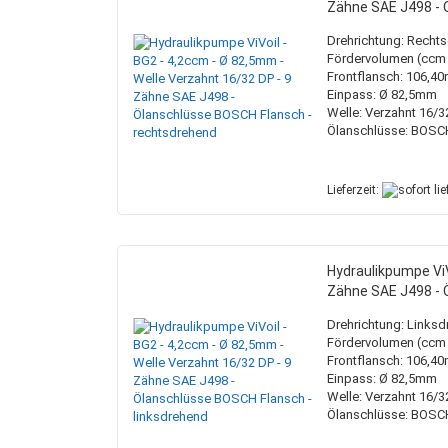
Zähne SAE J498 - 
Hydrauliköltanks
Holzspalterzylinder
Keilriemenscheiben
Sägeketten
Kupplungsbuchsen
Lackierzubehör
Hydraulische Seilw
Ölkühler
Knickdeichselzylinder
Taperlockbuchsen
Sägeketten + Schwerter
Pumpenflansche
Drehrichtung: Recht
Pick up Zylinder
Vorsatzlager
Fördervolumen (ccm /
Frontflansch: 106,4
Einpass: Ø 82,5mm
Welle: Verzahnt 16/3
Ölanschlüsse: BOSC
Sortimentskasten mit Inhalt
Hochdruckreinigerschläuche
Druck-, Strom- und 
Schweißbrenner + 
Sortimentskästen ohne Inhalt
Zubehör
Magnetventile
Schweißdrähte
Lieferzeit:
Membranspeicher
Schweißschutz
Steuerventile
Schweißzubehör
Hydraulikpumpe ViV
Zähne SAE J498 - 
Drehrichtung: Links
Fördervolumen (ccm /
Frontflansch: 106,4
Einpass: Ø 82,5mm
Welle: Verzahnt 16/3
Ölanschlüsse: BOSC