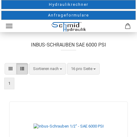
Hydraulikrechner
Anfrageformulare
INBUS-SCHRAUBEN SAE 6000 PSI
Sortieren nach
pro Seite
Sortieren nach
16 pro Seite
1