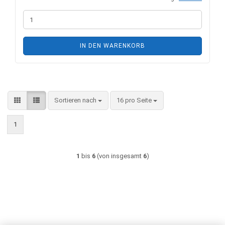
IN DEN WARENKORB
Sortieren nach
pro Seite
Sortieren nach
16 pro Seite
1
1
bis
6
(von insgesamt
6
)