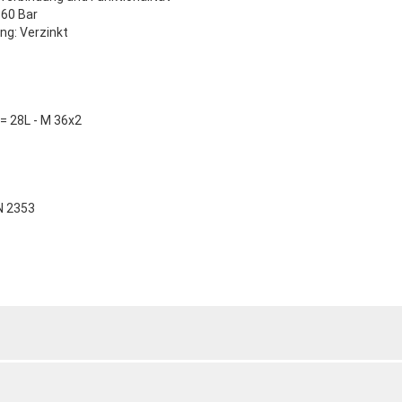
160 Bar
ng: Verzinkt
= 28L - M 36x2
N 2353